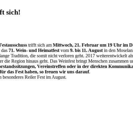
t sich!
Festausschuss
trifft sich am
Mittwoch, 21. Februar um 19 Uhr im D
r das
71. Wein- und Heimatfest
vom
9. bis 11. August
in den Moselanl
lange Tradition, die somit nicht verloren geht. 2017 weiterentwickelt a
 über die Region hinaus geht. Das Weinfest bringt Menschen zusammen 
Vorstandssitzungen, Vereinstreffen oder in der direkten Kommunika
ür das Fest haben, so freuen wir uns darauf
.
n besonderes Reiler Fest im August.