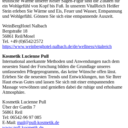
teuflische Wärme unserer Reiler Sagen-Figur sind die Zutaten für
ein Wohlgefühl von Kopf bis Fuß. In unserem VitalReich Heißer
Stein erleben Sie Wärme und Eis, Feuer und Wasser, Entspannung
und Wohlgefühl. Gönnen Sie sich eine entspannende Auszeit.
WeinBergHotel Nalbach
Bergstraße 18
56861 Reil/Mosel
Tel. +49 (0)6542/2572
https://www.weinberghotel-nalbach.de/de/wellness/vitalreich
Kosmetik Lucienne Pull
International anerkannte Methoden und Anwendungen nach dem
neuesten Stand der Forschung bilden die Grundlage unseres
umfassenden Pflegeprogramms, das keine Wünsche offen lässt.
Erleben Sie die neuesten Trends und Entwicklungen, tun Sie Ihrer
Haut etwas Gutes und lassen Sie sich mit einer entspannenden
Massage verwöhnen und genießen dabei die ruhige und erholsame
Atmosphäre.
Kosmetik Lucienne Pull
Über der Gardin 7
56861 Reil
Tel: 06542-96 97 085
E-Mail:
mail@pull-kosmetik.de
www.pull-kosmetik.de