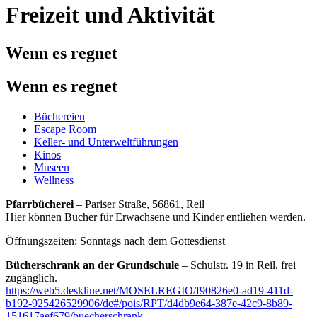
Freizeit und Aktivität
Wenn es regnet
Wenn es regnet
Büchereien
Escape Room
Keller- und Unterweltführungen
Kinos
Museen
Wellness
Pfarrbücherei
– Pariser Straße, 56861, Reil
Hier können Bücher für Erwachsene und Kinder entliehen werden.
Öffnungszeiten: Sonntags nach dem Gottesdienst
Bücherschrank an der Grundschule
– Schulstr. 19 in Reil, frei
zugänglich.
https://web5.deskline.net/MOSELREGIO/f90826e0-ad19-411d-
b192-925426529906/de#/pois/RPT/d4db9e64-387e-42c9-8b89-
151617aef679/buecherschrank