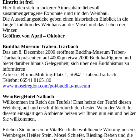
Eintritt ist frei.
Hier finden sich in lockerer Atmosphäre liebevoll
zusammengetragene Exponate rund um den Weinbau.
Die Ausstellungsstücke geben einen historischen Einblick in die
lange Tradition des Weinbaus an der Mosel und das Leben der
Winzer.
Geöffnet von April – Oktober
Buddha Museum Traben-Trarbach
Das am 8. Dezember 2009 eröffnete Buddha-Museum Traben-
Trarbach präsentiert auf 4000qm etwa 2000 Buddha-Figuren und
bietet darüber hinaus Gelegenheit, sich über den Buddhismus zu
informieren.
Adresse: Bruno-Möhring-Platz 1, 56841 Traben-Trarbach
Telefon: 06541 8165180
www.moselregion.com/poi/buddha-museum
WeinBergHotel Nalbach
Willkommen im Reich des Teufels! Einst heizte der Teufel diesen
Weinberg auf und erschuf hierdurch den besten Wein der Welt. In
diesem einzigartigen Ambiente heizen wir Ihnen nun ein und heißen
Sie willkommen.
Erleben Sie in unserem VitalReich die wohltuende Wirkung unseres
Weinberges Heißer Stein. Mosel-Schiefer, Riesling-Reben und die