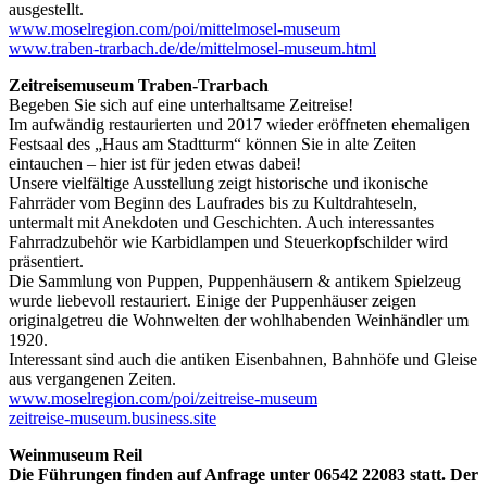
ausgestellt.
www.moselregion.com/poi/mittelmosel-museum
www.traben-trarbach.de/de/mittelmosel-museum.html
Zeitreisemuseum Traben-Trarbach
Begeben Sie sich auf eine unterhaltsame Zeitreise!
Im aufwändig restaurierten und 2017 wieder eröffneten ehemaligen
Festsaal des „Haus am Stadtturm“ können Sie in alte Zeiten
eintauchen – hier ist für jeden etwas dabei!
Unsere vielfältige Ausstellung zeigt historische und ikonische
Fahrräder vom Beginn des Laufrades bis zu Kultdrahteseln,
untermalt mit Anekdoten und Geschichten. Auch interessantes
Fahrradzubehör wie Karbidlampen und Steuerkopfschilder wird
präsentiert.
Die Sammlung von Puppen, Puppenhäusern & antikem Spielzeug
wurde liebevoll restauriert. Einige der Puppenhäuser zeigen
originalgetreu die Wohnwelten der wohlhabenden Weinhändler um
1920.
Interessant sind auch die antiken Eisenbahnen, Bahnhöfe und Gleise
aus vergangenen Zeiten.
www.moselregion.com/poi/zeitreise-museum
zeitreise-museum.business.site
Weinmuseum Reil
Die Führungen finden auf Anfrage unter 06542 22083 statt. Der