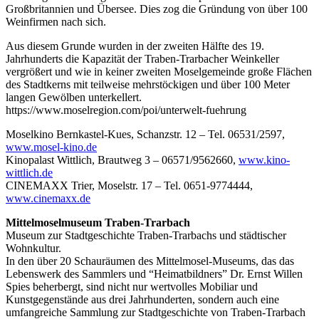
Großbritannien und Übersee. Dies zog die Gründung von über 100
Weinfirmen nach sich.
Aus diesem Grunde wurden in der zweiten Hälfte des 19.
Jahrhunderts die Kapazität der Traben-Trarbacher Weinkeller
vergrößert und wie in keiner zweiten Moselgemeinde große Flächen
des Stadtkerns mit teilweise mehrstöckigen und über 100 Meter
langen Gewölben unterkellert.
https://www.moselregion.com/poi/unterwelt-fuehrung
Moselkino Bernkastel-Kues, Schanzstr. 12 – Tel. 06531/2597,
www.mosel-kino.de
Kinopalast Wittlich, Brautweg 3 – 06571/9562660,
www.kino-
wittlich.de
CINEMAXX Trier, Moselstr. 17 – Tel. 0651-9774444,
www.cinemaxx.de
Mittelmoselmuseum Traben-Trarbach
Museum zur Stadtgeschichte Traben-Trarbachs und städtischer
Wohnkultur.
In den über 20 Schauräumen des Mittelmosel-Museums, das das
Lebenswerk des Sammlers und “Heimatbildners” Dr. Ernst Willen
Spies beherbergt, sind nicht nur wertvolles Mobiliar und
Kunstgegenstände aus drei Jahrhunderten, sondern auch eine
umfangreiche Sammlung zur Stadtgeschichte von Traben-Trarbach