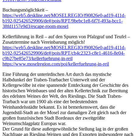
Buchungsmöglichkeit –
https://web5.deskline.net/MOSELREGIO/f90826e0-ad19-411d-
b192-925426529906/de#/pois/RPT/9bebc1e8-6f7f-493a-bcc1-
38fd1157e9d3/escape-room-mosel
Kellerführung in Reil – auf den Spuren von Pfalzgraf und Teufel –
Zusatztermine nach Vereinbarung möglich!
https://web5.deskline.net/MOSELREGIO/f90826e0-ad19-411d-
b192-925426529906/de#/pois/RPT/cb4c2323-c8e1-4616-8e04-
c9b27be85e73/kellerfuehrung-in-reil
https://www.moselregion.com/poi/kellerfuehrung-in-reil
Eine Führung der unterirdischen Art durch das mystische
Halbdunkel der Traben-Trarbacher Unterwelt und der
Kellergewölbe ist eine spannende Entdeckung der Geschichte des
historischen Weinbaues und der alten Kellertechnik zur Bereitung
des edelsten Weines der Welt, des Rieslings. Die Stadt Traben-
Trarbach war um 1900 als eine der bedeutendsten
Weinhandelsstädte bekannt. Es ist bemerkenswert, dass die
Jugendstil-Stadt an der Mosel zur damaligen Zeit gleich nach der
großen französischen Stadt Bordeaux der zweitgrößte
Weinumschlagplatz Europas war.
Der Grund für diese außergewöhnliche Stellung lag in der großen
Nachfrage an Riesling-Weinen und den Exporten insbesondere nach