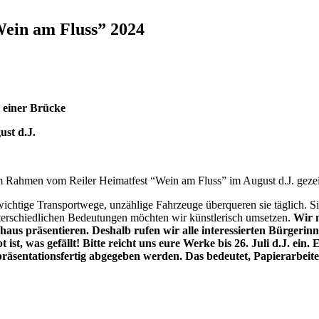
ein am Fluss” 2024
n einer Brücke
st d.J.
m Rahmen vom Reiler Heimatfest “Wein am Fluss” im August d.J. geze
wichtige Transportwege, unzählige Fahrzeuge überqueren sie täglich. 
terschiedlichen Bedeutungen möchten wir künstlerisch umsetzen.
Wir 
us präsentieren. Deshalb rufen wir alle interessierten Bürgerinne
 ist, was gefällt! Bitte reicht uns eure Werke bis 26. Juli d.J. ei
sentationsfertig abgegeben werden. Das bedeutet, Papierarbeiten