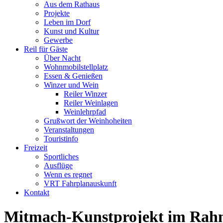
Aus dem Rathaus
Projekte
Leben im Dorf
Kunst und Kultur
Gewerbe
Reil für Gäste
Über Nacht
Wohnmobilstellplatz
Essen & Genießen
Winzer und Wein
Reiler Winzer
Reiler Weinlagen
Weinlehrpfad
Grußwort der Weinhoheiten
Veranstaltungen
Touristinfo
Freizeit
Sportliches
Ausflüge
Wenn es regnet
VRT Fahrplanauskunft
Kontakt
Mitmach-Kunstprojekt im Rahm