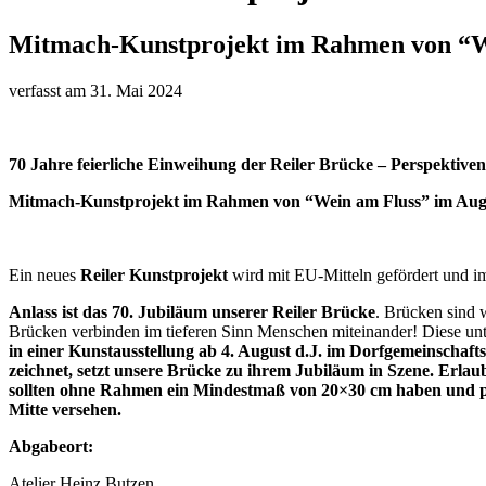
Mitmach-Kunstprojekt im Rahmen von “W
verfasst am
31. Mai 2024
70 Jahre feierliche Einweihung der Reiler Brücke – Perspektive
Mitmach-Kunstprojekt im Rahmen von “Wein am Fluss” im Augu
Ein neues
Reiler Kunstprojekt
wird mit EU-Mitteln gefördert und i
Anlass ist das 70. Jubiläum unserer Reiler Brücke
. Brücken sind 
Brücken verbinden im tieferen Sinn Menschen miteinander! Diese un
in einer Kunstausstellung
ab 4. August d.J.
im Dorfgemeinschaftsha
zeichnet, setzt unsere Brücke zu ihrem Jubiläum in Szene. Erlaubt
sollten ohne Rahmen ein Mindestmaß von 20×30 cm haben und prä
Mitte versehen.
Abgabeort:
Atelier Heinz Butzen