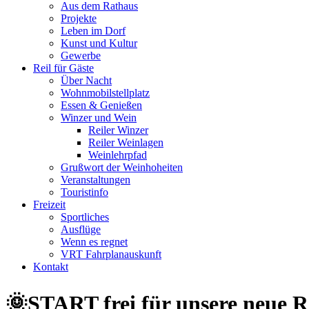
Aus dem Rathaus
Projekte
Leben im Dorf
Kunst und Kultur
Gewerbe
Reil für Gäste
Über Nacht
Wohnmobilstellplatz
Essen & Genießen
Winzer und Wein
Reiler Winzer
Reiler Weinlagen
Weinlehrpfad
Grußwort der Weinhoheiten
Veranstaltungen
Touristinfo
Freizeit
Sportliches
Ausflüge
Wenn es regnet
VRT Fahrplanauskunft
Kontakt
🌞START frei für unsere neue 